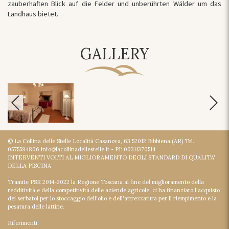
zauberhaften Blick auf die Felder und unberührten Wälder um das
Landhaus bietet.
GALLERY
© La Collina delle Stelle Località Casanova, 63 52012 Bibbiena (AR) Tel.
0575594806 info@lacollinadellestelle.it - PI: 00311370514
INTERVENTI VOLTI AL MIGLIORAMENTO DEGLI STANDARD DI QUALITA'
DELLA PISCINA
Tramite PSR 2014-2022 la Regione Toscana al fine del miglioramento della
redditività e della competitività delle aziende agricole, ci ha finanziato l'acquisto
dei serbatoi per lo stoccaggio dell'olio e dell'attrezzatura per il riempimento e la
pesatura delle lattine.
Riferimenti: